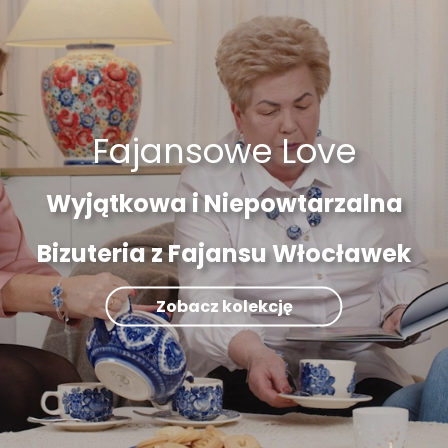
Fajansowe Love
Wyjątkowa i Niepowtarzalna
Bizuteria z Fajansu Włocławek
Zobacz kolekcję