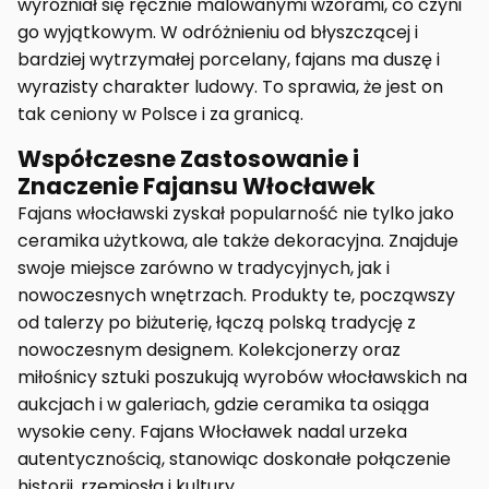
wyróżniał się ręcznie malowanymi wzorami, co czyni
go wyjątkowym. W odróżnieniu od błyszczącej i
bardziej wytrzymałej porcelany, fajans ma duszę i
wyrazisty charakter ludowy. To sprawia, że jest on
tak ceniony w Polsce i za granicą.
Współczesne Zastosowanie i
Znaczenie Fajansu Włocławek
Fajans włocławski zyskał popularność nie tylko jako
ceramika użytkowa, ale także dekoracyjna. Znajduje
swoje miejsce zarówno w tradycyjnych, jak i
nowoczesnych wnętrzach. Produkty te, począwszy
od talerzy po biżuterię, łączą polską tradycję z
nowoczesnym designem. Kolekcjonerzy oraz
miłośnicy sztuki poszukują wyrobów włocławskich na
aukcjach i w galeriach, gdzie ceramika ta osiąga
wysokie ceny. Fajans Włocławek nadal urzeka
autentycznością, stanowiąc doskonałe połączenie
historii, rzemiosła i kultury.