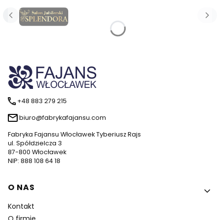
Naciśnij Enter lub spację, aby otworzyć stronę.
Naciśnij Enter lub spację, aby otworzyć stronę.
Naciśnij Enter lub spację, aby otworzyć stronę.
Naciśnij Enter lub spację, aby otworzyć stronę.
Naciśnij Enter lub spację, aby otworzyć stronę.
+48 883 279 215
biuro@fabrykafajansu.com
Fabryka Fajansu Włocławek Tyberiusz Rajs
ul. Spółdzielcza 3
87-800 Włocławek
NIP: 888 108 64 18
Linki w stopce
O NAS
Kontakt
O firmie