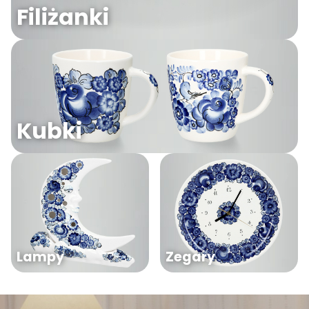
Filiżanki
Kubki
Lampy
Zegary