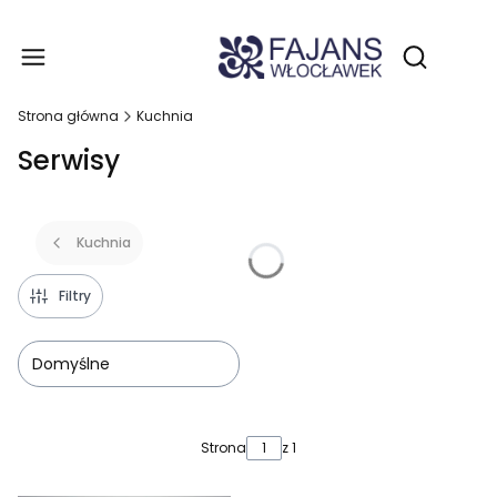
Produ
Otwórz wy
Strona główna
Kuchnia
Serwisy
Kuchnia
Filtry
Domyślne
Lista produktów
Strona
z 1