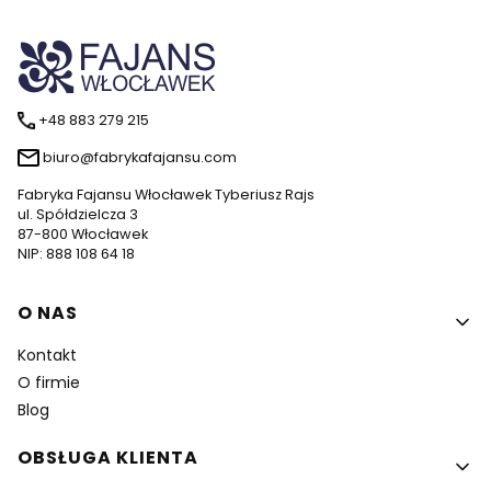
+48 883 279 215
biuro@fabrykafajansu.com
Fabryka Fajansu Włocławek Tyberiusz Rajs
ul. Spółdzielcza 3
87-800 Włocławek
NIP: 888 108 64 18
Linki w stopce
O NAS
Kontakt
O firmie
Blog
OBSŁUGA KLIENTA