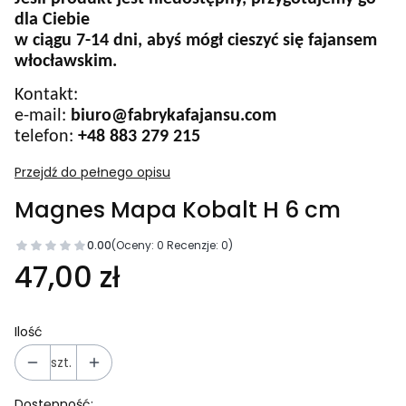
dla Ciebie
w ciągu 7-14 dni, abyś mógł cieszyć się fajansem
włocławskim.
Kontakt:
e-mail:
biuro@fabrykafajansu.com
telefon:
+48 883 279 215
Przejdź do pełnego opisu
Magnes Mapa Kobalt H 6 cm
0.00
(Oceny: 0 Recenzje: 0)
Cena
47,00 zł
Ilość
szt.
Dostępność: