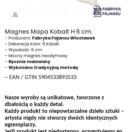
Magnes Mapa Kobalt H 6 cm.
– Producent:
Fabryka Fajansu Włocławek
– Dekoracja Kolor: 6 Kobalt
– Wysokość: 6 cm
– Mocny magnes neodymowy
–
Ręcznie malowany
–
Wykonano tradycyjną metodą
– EAN / GTIN 5904533893533
Nasze wyroby są unikatowe, tworzone z
dbałością o każdy detal.
Każdy produkt to niepowtarzalne dzieło sztuki –
artysta nigdy nie stworzy dwóch identycznych
egzemplarzy.
Jeśli produkt jest niedostępny, przygotujemy go