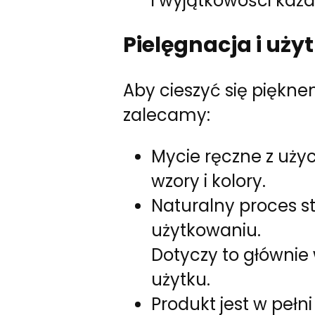
i wyjątkowości każ
Pielęgnacja i uży
Aby cieszyć się pięknem
zalecamy:
Mycie ręczne z uży
wzory i kolory.
Naturalny proces st
użytkowaniu.
Dotyczy to główni
użytku.
Produkt jest w pełn