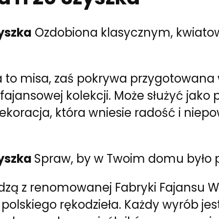
yszka
Ozdobiona klasycznym, kwiato
 to misa, zaś pokrywa przygotowana 
ajansowej kolekcji. Może służyć jako 
ekoracja, która wniesie radość i nie
zyszka
Spraw, by w Twoim domu było pr
zą z renomowanej Fabryki Fajansu Wł
polskiego rękodzieła. Każdy wyrób jes