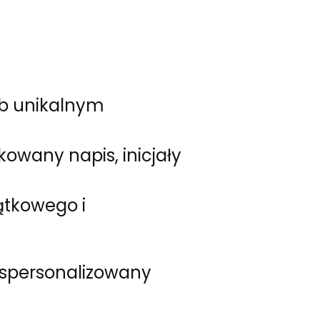
ub unikalnym
wany napis, inicjały
ątkowego i
ć spersonalizowany