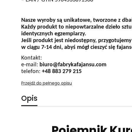
– EAN / GTIN 5904533891508
Nasze wyroby są unikatowe, tworzone z dbał
Każdy produkt to niepowtarzalne dzieło sztu
identycznych egzemplarzy.
Jeśli produkt jest niedostępny, przygotujemy
w ciągu 7-14 dni, abyś mógł cieszyć się faja
Kontakt:
e-mail:
biuro@fabrykafajansu.com
telefon:
+48 883 279 215
Przejdź do pełnego opisu
Opis
Pojemnik Kur