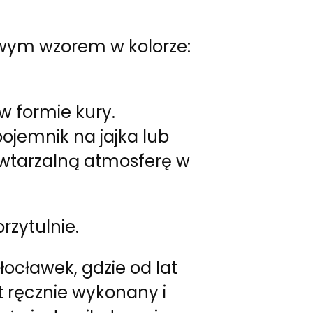
wym wzorem w kolorze:
w formie kury.
pojemnik na jajka lub
powtarzalną atmosferę w
zytulnie.
ocławek, gdzie od lat
t ręcznie wykonany i