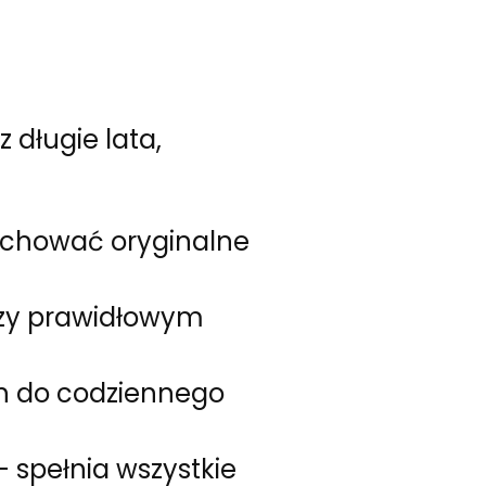
 długie lata,
achować oryginalne
przy prawidłowym
h do codziennego
– spełnia wszystkie