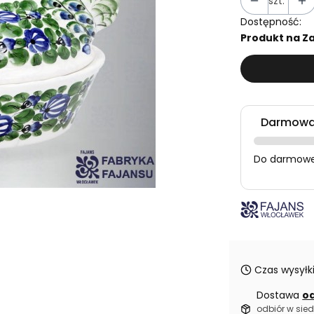
szt.
Dostępność:
Produkt na Za
Darmowa 
Do darmowej
Czas wysyłki
Dostawa
od
odbiór w sied