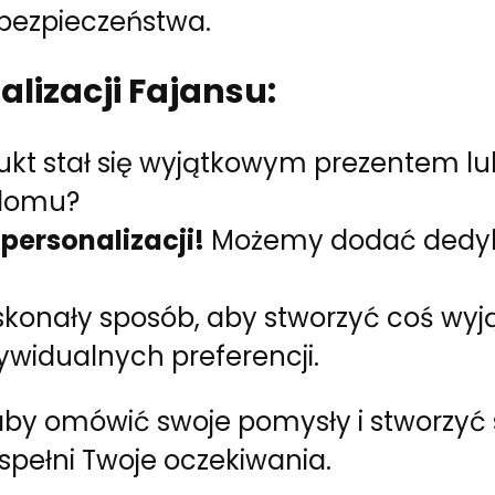
bezpieczeństwa.
lizacji Fajansu:
ukt stał się wyjątkowym prezentem l
domu?
personalizacji!
Możemy dodać dedyko
oskonały sposób, aby stworzyć coś wyj
widualnych preferencji.
, aby omówić swoje pomysły i stworzy
 spełni Twoje oczekiwania.