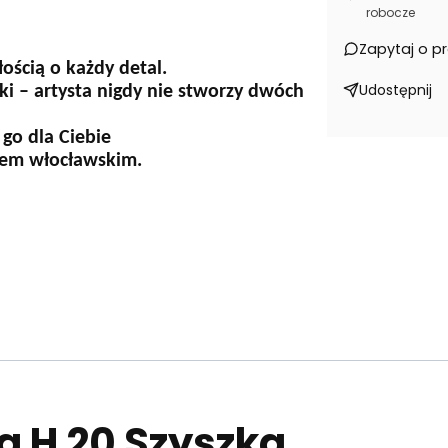
robocze
Zapytaj o p
ością o każdy detal.
Udostępnij
ki – artysta nigdy nie stworzy dwóch
 go dla Ciebie
nsem włocławskim.
a H 20 Szyszka