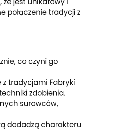
że jest unikatowy i
 połączenie tradycji z
nie, co czyni go
z tradycjami Fabryki
echniki zdobienia.
lnych surowców,
urą dodadzą charakteru