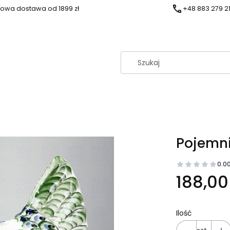
owa dostawa od 1899 zł
+48 883 279 2
Pojemni
0.0
Cena
188,00 
Ilość