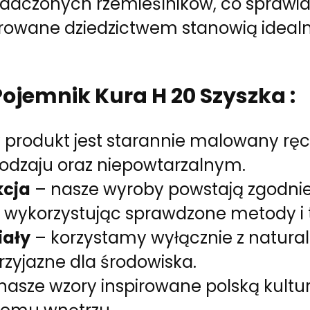
dczonych rzemieślników, co sprawia, 
rowane dziedzictwem stanowią idealne
ojemnik Kura H 20 Szyszka :
 produkt jest starannie malowany ręcz
odzaju oraz niepowtarzalnym.
kcja
– nasze wyroby powstają zgodnie 
 wykorzystując sprawdzone metody i t
iały
– korzystamy wyłącznie z natura
rzyjazne dla środowiska.
nasze wzory inspirowane polską kult