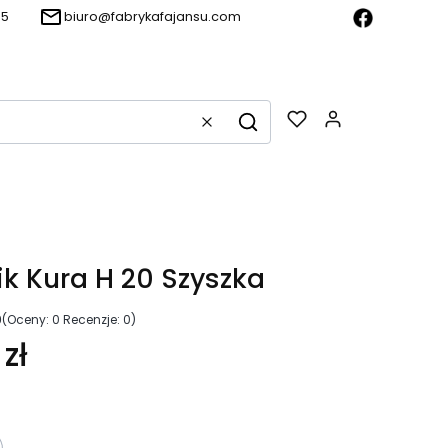
15
biuro@fabrykafajansu.com
Produkty w k
Wyczyść
Szukaj
k Kura H 20 Szyszka
0
(Oceny: 0 Recenzje: 0)
zł