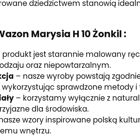
rowane dziedzictwem stanowią idealne
azon Marysia H 10 Żonkil :
 produkt jest starannie malowany ręcz
odzaju oraz niepowtarzalnym.
kcja
– nasze wyroby powstają zgodnie 
 wykorzystując sprawdzone metody i t
iały
– korzystamy wyłącznie z natura
rzyjazne dla środowiska.
nasze wzory inspirowane polską kult
demu wnętrzu.