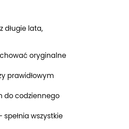
 długie lata,
achować oryginalne
przy prawidłowym
h do codziennego
– spełnia wszystkie