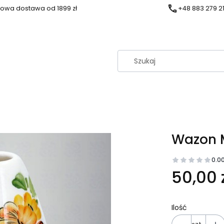
owa dostawa od 1899 zł
+48 883 279 2
Wazon M
0.0
Cena
50,00 
Ilość