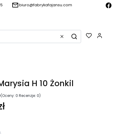
15
biuro@fabrykafajansu.com
Produkty w k
Wyczyść
Szukaj
arysia H 10 Żonkil
0
(Oceny: 0 Recenzje: 0)
zł