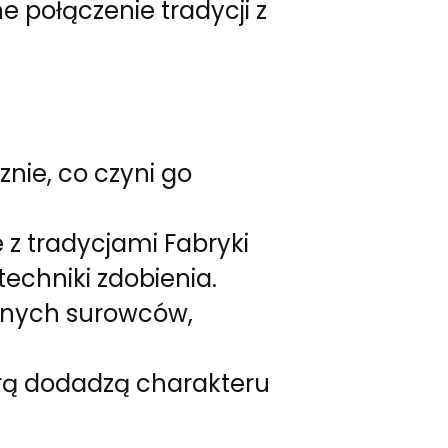
 połączenie tradycji z
nie, co czyni go
z tradycjami Fabryki
echniki zdobienia.
lnych surowców,
urą dodadzą charakteru