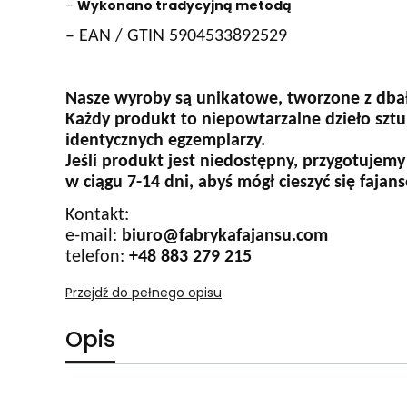
–
Wykonano tradycyjną metodą
– EAN / GTIN 5904533892529
Nasze wyroby są unikatowe, tworzone z dbał
Każdy produkt to niepowtarzalne dzieło sztu
identycznych egzemplarzy.
Jeśli produkt jest niedostępny, przygotujemy
w ciągu 7-14 dni, abyś mógł cieszyć się faja
Kontakt:
e-mail:
biuro@fabrykafajansu.com
telefon:
+48 883 279 215
Przejdź do pełnego opisu
Opis