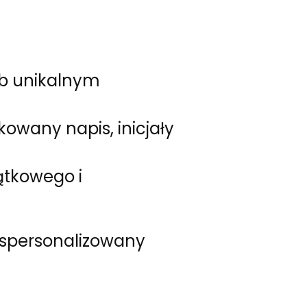
ub unikalnym
wany napis, inicjały
ątkowego i
ć spersonalizowany