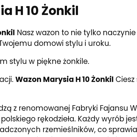
a H 10 Żonkil
nkil
Nasz wazon to nie tylko naczynie 
 Twojemu domowi stylu i uroku.
 stylu w piękne żonkile.
acji.
Wazon Marysia H 10 Żonkil
Ciesz
zą z renomowanej Fabryki Fajansu Wł
polskiego rękodzieła. Każdy wyrób jes
dczonych rzemieślników, co sprawia, 