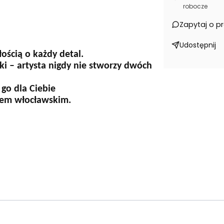
robocze
Zapytaj o p
Udostępnij
ością o każdy detal.
ki – artysta nigdy nie stworzy dwóch
 go dla Ciebie
nsem włocławskim.