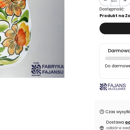
szt.
Dostępność:
Produkt na Za
Darmowa 
Do darmowej
Czas wysyłki
Dostawa
od
odbiór w sied