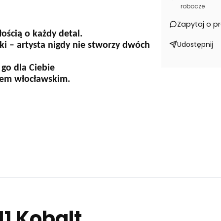
robocze
Zapytaj o p
ością o każdy detal.
Udostępnij
ki – artysta nigdy nie stworzy dwóch
 go dla Ciebie
nsem włocławskim.
11 Kobalt