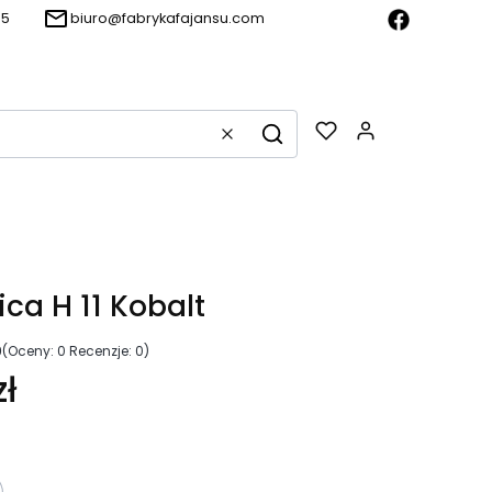
15
biuro@fabrykafajansu.com
Produkty w k
Wyczyść
Szukaj
ica H 11 Kobalt
0
(Oceny: 0 Recenzje: 0)
ł