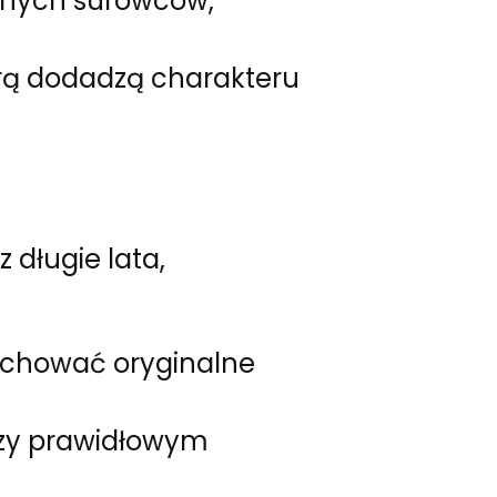
lnych surowców,
urą dodadzą charakteru
 długie lata,
achować oryginalne
przy prawidłowym