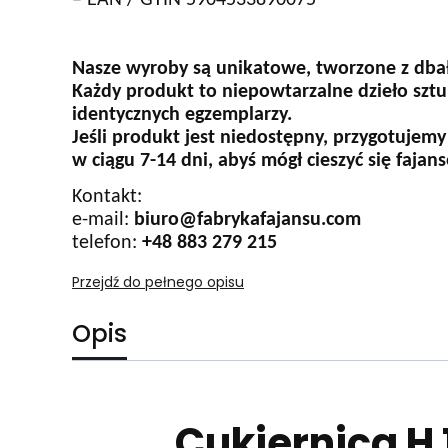
– EAN / GTIN 5904533890075
Nasze wyroby są unikatowe, tworzone z dbał
Każdy produkt to niepowtarzalne dzieło sztu
identycznych egzemplarzy.
Jeśli produkt jest niedostępny, przygotujemy
w ciągu 7-14 dni, abyś mógł cieszyć się faja
Kontakt:
e-mail:
biuro@fabrykafajansu.com
telefon:
+48 883 279 215
Przejdź do pełnego opisu
Opis
Cukiernica H 