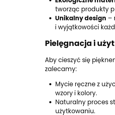
Ekologiczne mater
tworząc produkty p
Unikalny design
– 
i wyjątkowości każ
Pielęgnacja i uży
Aby cieszyć się pięknem
zalecamy:
Mycie ręczne z uży
wzory i kolory.
Naturalny proces st
użytkowaniu.