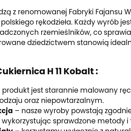
zą z renomowanej Fabryki Fajansu Wł
polskiego rękodzieła. Każdy wyrób jes
dczonych rzemieślników, co sprawia, 
rowane dziedzictwem stanowią idealne
ukiernica H 11 Kobalt :
 produkt jest starannie malowany ręcz
odzaju oraz niepowtarzalnym.
kcja
– nasze wyroby powstają zgodnie 
 wykorzystując sprawdzone metody i t