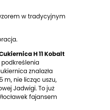
wzorem w tradycyjnym
racja.
Cukiernica H 11 Kobalt
 podkreślenia
kiernica znalazła
 m, nie licząc uszu,
owej Jadwigi. To już
 Włocławek fajansem