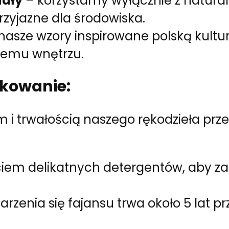
iały
– korzystamy wyłącznie z natura
rzyjazne dla środowiska.
nasze wzory inspirowane polską kult
demu wnętrzu.
tkowanie:
 i trwałością naszego rękodzieła przez
ciem delikatnych detergentów, aby z
arzenia się fajansu trwa około 5 lat 