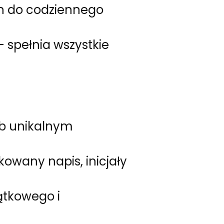
h do codziennego
– spełnia wszystkie
ub unikalnym
wany napis, inicjały
ątkowego i