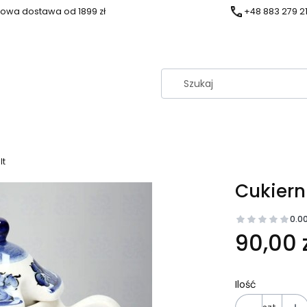
owa dostawa od 1899 zł
+48 883 279 2
lt
Cukiern
0.0
Cena
90,00 z
Ilość