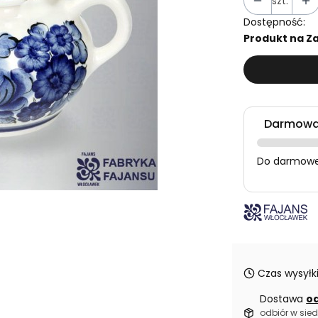
szt.
Dostępność:
Produkt na Za
Darmowa 
Do darmowej
Czas wysyłki
Dostawa
od
odbiór w sied