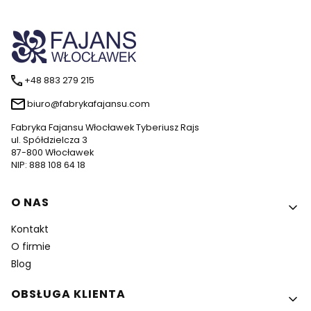
+48 883 279 215
biuro@fabrykafajansu.com
Fabryka Fajansu Włocławek Tyberiusz Rajs
ul. Spółdzielcza 3
87-800 Włocławek
NIP: 888 108 64 18
Linki w stopce
O NAS
Kontakt
O firmie
Blog
OBSŁUGA KLIENTA