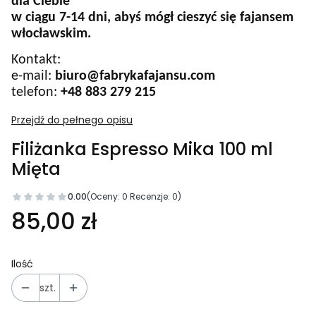
dla Ciebie
w ciągu 7-14 dni, abyś mógł cieszyć się fajansem
włocławskim.
Kontakt:
e-mail:
biuro@fabrykafajansu.com
telefon:
+48 883 279 215
Przejdź do pełnego opisu
Filiżanka Espresso Mika 100 ml
Mięta
0.00
(Oceny: 0 Recenzje: 0)
Cena
85,00 zł
Ilość
szt.