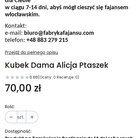
dla Ciebie
w ciągu 7-14 dni, abyś mógł cieszyć się fajansem
włocławskim.
Kontakt:
e-mail:
biuro@fabrykafajansu.com
telefon:
+48 883 279 215
Przejdź do pełnego opisu
Kubek Dama Alicja Ptaszek
0.00
(Oceny: 0 Recenzje: 0)
Cena
70,00 zł
Ilość
szt.
Dostępność: