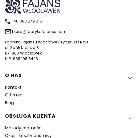
+48 883 279 215
biuro@fabrykafajansu.com
Fabryka Fajansu Włocławek Tyberiusz Rajs
ul. Spółdzielcza 3
87-800 Włocławek
NIP: 888 108 64 18
Linki w stopce
O NAS
Kontakt
O firmie
Blog
OBSŁUGA KLIENTA
Metody płatności
Czas i koszty dostawy