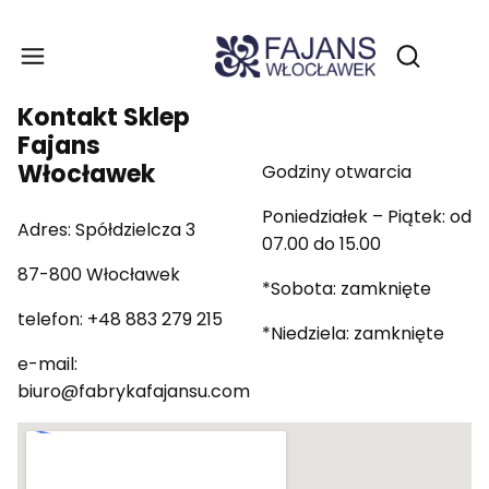
Produ
Otwórz wy
Kontakt Sklep
Fajans
Włocławek
Godziny otwarcia
Poniedziałek – Piątek: od
Adres: Spółdzielcza 3
07.00 do 15.00
87-800 Włocławek
*Sobota: zamknięte
telefon: +48 883 279 215
*Niedziela: zamknięte
e-mail:
biuro@fabrykafajansu.com